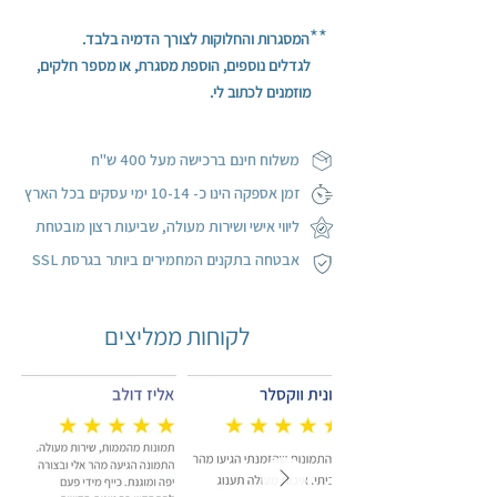
וללא מסגרת.
**
המסגרות והחלוקות לצורך הדמיה בלבד.
התמונה מודפסת על קנבס איכותי ומתוחה על
לגדלים נוספים, הוספת מסגרת, או מספר חלקים,
מסגרת עץ.
מוזמנים לכתוב לי.
ההדפסה ממשיכה על הפאות (הצדדים) בעיטוף
גלריה.
משלוח חינם ברכישה מעל 400 ש"ח
ז
מן אספקה הינו כ- 10-14 ימי עסקים בכל הארץ
ליווי אישי ושירות מעולה, שביעות רצון מובטחת
אבטחה בתקנים המחמירים ביותר בגרסת SSL
לקוחות ממליצים