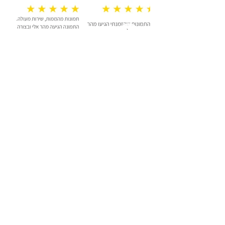
0548123412
nomi.elboim@gmail.com
סוכות 6, חיפה 3452530​