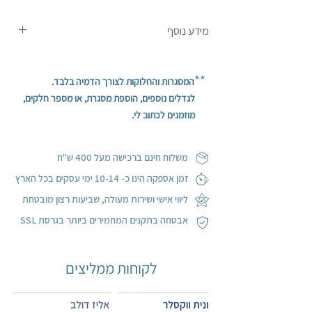
מידע נוסף
המחיר המצוין הינו עבור תמונה אחת לא מחולקת
וללא מסגרת.
**
המסגרות והחלוקות לצורך הדמיה בלבד.
התמונה מודפסת על קנבס איכותי ומתוחה על
לגדלים נוספים, הוספת מסגרת, או מספר חלקים,
מסגרת עץ.
מוזמנים לכתוב לי.
ההדפסה ממשיכה על הפאות (הצדדים) בעיטוף
גלריה.
משלוח חינם ברכישה מעל 400 ש"ח
ז
מן אספקה הינו כ- 10-14 ימי עסקים בכל הארץ
ליווי אישי ושירות מעולה, שביעות רצון מובטחת
אבטחה בתקנים המחמירים ביותר בגרסת SSL
לקוחות ממליצים