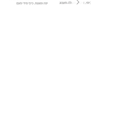
0548123412
nomi.elboim@gmail.com
סוכות 6, חיפה 3452530​