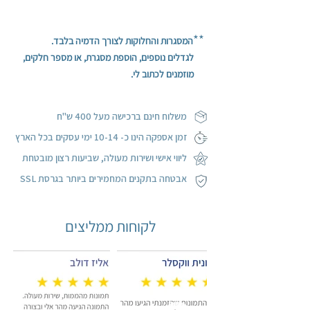
המחיר המצוין הינו עבור תמונה אחת לא מחולקת
וללא מסגרת.
**
המסגרות והחלוקות לצורך הדמיה בלבד.
התמונה מודפסת על קנבס איכותי ומתוחה על
לגדלים נוספים, הוספת מסגרת, או מספר חלקים,
מסגרת עץ.
מוזמנים לכתוב לי.
ההדפסה ממשיכה על הפאות (הצדדים) בעיטוף
גלריה.
משלוח חינם ברכישה מעל 400 ש"ח
ז
מן אספקה הינו כ- 10-14 ימי עסקים בכל הארץ
ליווי אישי ושירות מעולה, שביעות רצון מובטחת
אבטחה בתקנים המחמירים ביותר בגרסת SSL
לקוחות ממליצים