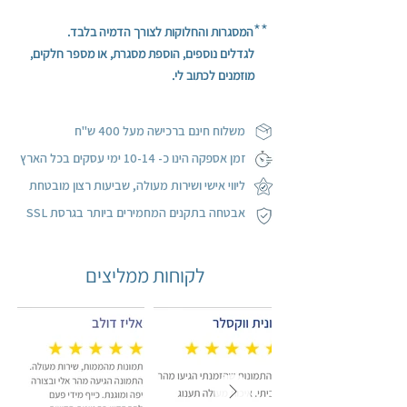
וללא מסגרת.
**
המסגרות והחלוקות לצורך הדמיה בלבד.
התמונה מודפסת על קנבס איכותי ומתוחה על
לגדלים נוספים, הוספת מסגרת, או מספר חלקים,
מסגרת עץ.
מוזמנים לכתוב לי.
ההדפסה ממשיכה על הפאות (הצדדים) בעיטוף
גלריה.
משלוח חינם ברכישה מעל 400 ש"ח
ז
מן אספקה הינו כ- 10-14 ימי עסקים בכל הארץ
ליווי אישי ושירות מעולה, שביעות רצון מובטחת
אבטחה בתקנים המחמירים ביותר בגרסת SSL
לקוחות ממליצים