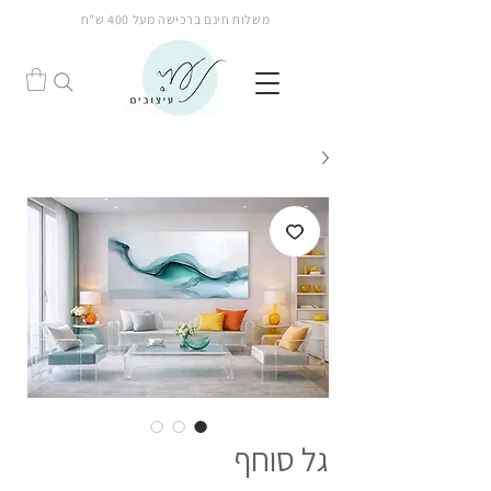
משלוח חינם ברכישה מעל 400 ש"ח
הנחה!
גל סוחף